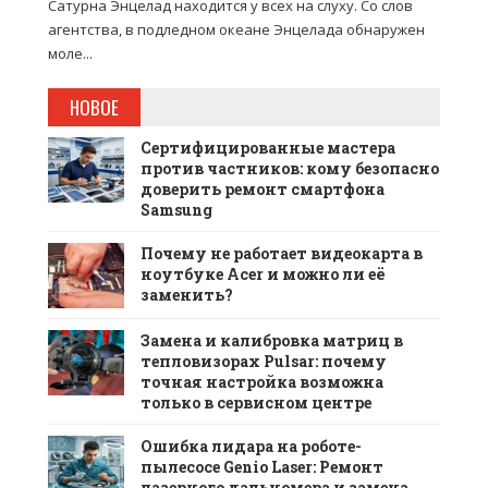
Сатурна Энцелад находится у всех на слуху. Со слов
агентства, в подледном океане Энцелада обнаружен
моле...
НОВОЕ
Сертифицированные мастера
против частников: кому безопасно
доверить ремонт смартфона
Samsung
Почему не работает видеокарта в
ноутбуке Acer и можно ли её
заменить?
Замена и калибровка матриц в
тепловизорах Pulsar: почему
точная настройка возможна
только в сервисном центре
Ошибка лидара на роботе-
пылесосе Genio Laser: Ремонт
лазерного дальномера и замена