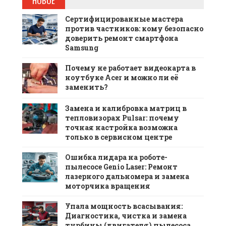
НОВОЕ
Сертифицированные мастера
против частников: кому безопасно
доверить ремонт смартфона
Samsung
Почему не работает видеокарта в
ноутбуке Acer и можно ли её
заменить?
Замена и калибровка матриц в
тепловизорах Pulsar: почему
точная настройка возможна
только в сервисном центре
Ошибка лидара на роботе-
пылесосе Genio Laser: Ремонт
лазерного дальномера и замена
моторчика вращения
Упала мощность всасывания:
Диагностика, чистка и замена
турбины (двигателя) пылесоса