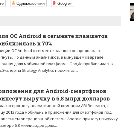
те
Одноклассники
Google+
оля ОС Android в сегменте планшетов
риблизилась к 70%
зиции ОС Android в сегменте планшетов продолжают
епнуть. По данным аналитиков, в минувшем квартале
ночная доля мобильной платформы Google приблизилась к
.Эксперты Strategy Analytics подсчитал...
риложения для Android-смартфонов
ринесут выручку в 6,8 млрд долларов
ласно прогнозу аналитической компании ABI Research, к
нцу 2013 года мобильные приложения для смартфонов под
равлением операционной системы Android принесут выручку
азмере 6,8 миллиардов долл...