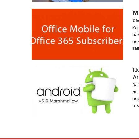
Mi
с
Ко
па
нед
выш
П
A
За
дос
по
что