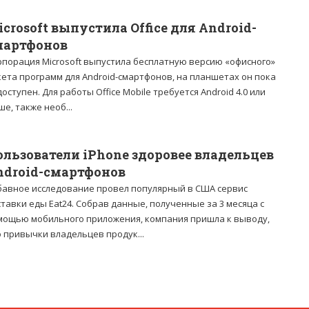
crosoft выпустила Office для Android-
мартфонов
рпорация Microsoft выпустила бесплатную версию «офисного»
кета программ для Android-смартфонов, на планшетах он пока
оступен. Для работы Office Mobile требуется Android 4.0 или
е, также необ...
ользователи iPhone здоровее владельцев
ndroid-смартфонов
бавное исследование провел популярный в США сервис
тавки еды Eat24. Собрав данные, полученные за 3 месяца с
мощью мобильного приложения, компания пришла к выводу,
 привычки владельцев продук...