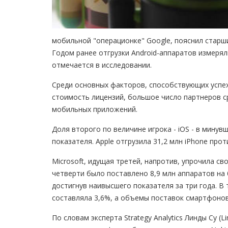
мобильной "операционке" Google, пояснил старший
Годом ранее отгрузки Android-аппаратов измеряли
отмечается в исследовании.
Среди основных факторов, способствующих успе
стоимость лицензий, большое число партнеров 
мобильных приложений.
Доля второго по величине игрока - iOS - в минув
показателя. Apple отгрузила 31,2 млн iPhone про
Microsoft, идущая третей, напротив, упрочила св
четверти было поставлено 8,9 млн аппаратов на 
достигнув наивысшего показателя за три года. 
составляла 3,6%, а объемы поставок смартфонов 
По словам эксперта Strategy Analytics Линды Су (L