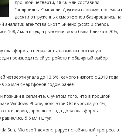
прошлой четверти, 182,6 млн составили
"андроидные" модели. Другими словами, восемь из
десяти отгруженных смартфонов базировались на
 аналитик агентства Скотт Бичено (Scott Bicheno).
сь 108,7 млн штук, а рыночная доля была близка к 70%,
ху платформы, специалисты называют выгодную
среди производителей устройств и обширный выбор
шей четверти упала до 13,6%, самого низкого с 2010 года
тив 26 млн смартфонов годом ранее.
ои позиции в сегменте. С учетом того, что в прошлой
базе Windows Phone, доля этой ОС выросла до 4%,
В тот же период прошлого года доля платформы
равнялись 5,6 млн штук.
inda Sui), Microsoft демонстрирует стабильный прогресс в