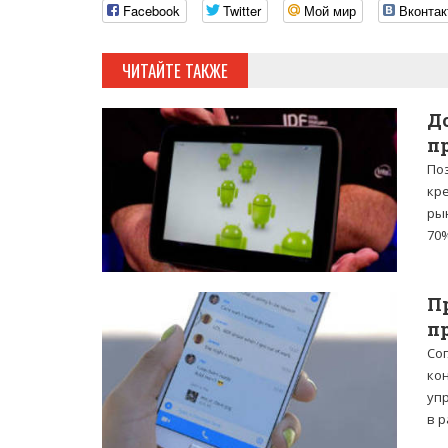
Facebook
Twitter
Мой мир
Вконтак
ЧИТАЙТЕ ТАКЖЕ
Д
п
По
кр
ры
70%
П
п
Сог
ко
уп
в р