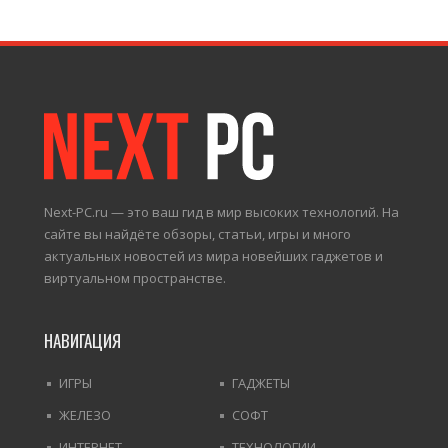
Next-PC.ru — это ваш гид в мир высоких технологий. На
сайте вы найдёте обзоры, статьи, игры и много
актуальных новостей из мира новейших гаджетов и
виртуальном пространстве.
НАВИГАЦИЯ
ИГРЫ
ГАДЖЕТЫ
ЖЕЛЕЗО
СОФТ
ИНТЕРНЕТ
ТЕХНОЛОГИИ