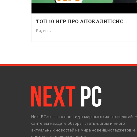
ТОП 10 ИГР ПРО АПОКАЛИПСИС...
Видео
Next-PC.ru — это ваш гид в мир высоких технологий. 
сайте вы найдёте обзоры, статьи, игры и много
актуальных новостей из мира новейших гаджетов и
виртуальном пространстве.