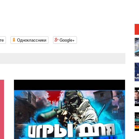
те
Одноклассники
Google+