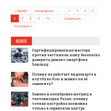
« первая
‹ предыдущая
…
2
3
4
5
6
7
8
9
10
…
следующая ›
последняя »
НОВОЕ
Сертифицированные мастера
против частников: кому безопасно
доверить ремонт смартфона
Samsung
Почему не работает видеокарта в
ноутбуке Acer и можно ли её
заменить?
Замена и калибровка матриц в
тепловизорах Pulsar: почему
точная настройка возможна
только в сервисном центре