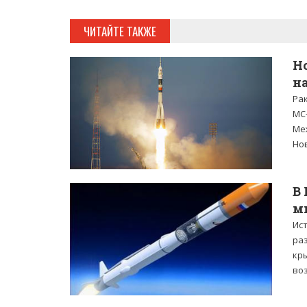
ЧИТАЙТЕ ТАКЖЕ
Н
на
Ра
МС
Ме
Нов
В
м
Ис
раз
кр
во