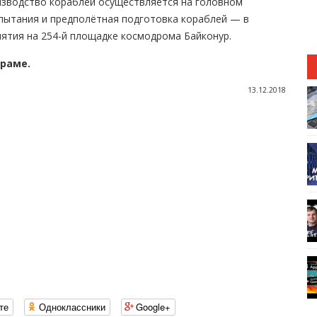
изводство кораблей осуществляется на головном
спытания и предполётная подготовка кораблей — в
ятия на 254-й площадке космодрома Байконур.
граме.
13.12.2018
те
Одноклассники
Google+