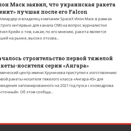
лон Маск заявил, что украинская ракета
енит» лучшая после его Falcon
ллиардер и владелец компании SpaceX Илон Маск в рамках
строго интервью для канала CNN на вопрос журналистки
чел Крейн о том, какая, по его мнению, ракета является
шей на рынке, высоко отозва...
ачалось строительство первой тяжелой
акеты-носителя серии «Ангара»
смический центр имени Хруничева приступил к изготовлению
вой ракеты-носителя тяжелого класса «Ангара-А5» для
оведения запланированного на 2021 год пуска с космодрома
сточный». Об этом сообща...