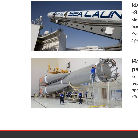
И
«З
Ми
бы
Рей
луч
Н
р
Ко
пер
пр
«Во