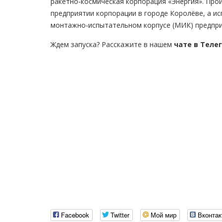
ракетно-космическая корпорация «Энергия». Про
предприятии корпорации в городе Королёве, а и
монтажно-испытательном корпусе (МИК) предпри
Ждем запуска? Расскажите в нашем
чате в Теле
Facebook
Twitter
Мой мир
Вконтак