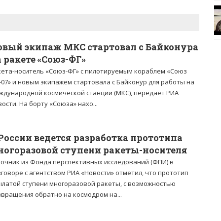
овый экипаж МКС стартовал с Байконура
 ракете «Союз-ФГ»
кета-носитель «Союз-ФГ» с пилотируемым кораблем «Союз
-07» и новым экипажем стартовала с Байконур для работы на
ждународной космической станции (МКС), передаёт РИА
ости. На борту «Союза» нахо...
 России ведется разработка прототипа
ногоразовой ступени ракеты-носителя
точник из Фонда перспективных исследований (ФПИ) в
говоре с агентством РИА «Новости» отметил, что прототип
ылатой ступени многоразовой ракеты, с возможностью
звращения обратно на космодром на...