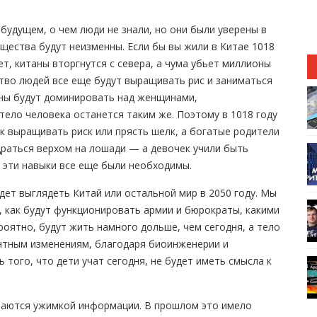
в будущем, о чем люди не знали, но они были уверены в
щества будут неизменны. Если бы вы жили в Китае 1018
дет, китаны вторгнутся с севера, а чума убьет миллионы
ство людей все еще будут выращивать рис и заниматься
ины будут доминировать над женщинами,
тело человека останется таким же. Поэтому в 1018 году
ак выращивать риск или прясть шелк, а богатые родители
 драться верхом на лошади — а девочек учили быть
у эти навыки все еще были необходимы.
удет выглядеть Китай или остальной мир в 2050 году. Мы
, как будут функционировать армии и бюрократы, какими
оятно, будут жить намного дольше, чем сегодня, а тело
ентным изменениям, благодаря биоинженерии и
того, что дети учат сегодня, не будет иметь смысла к
маются ужимкой информации. В прошлом это имело