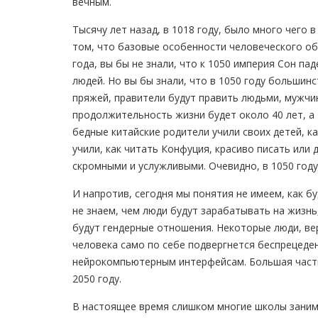
вечным.
Тысячу лет назад, в 1018 году, было много чего 
том, что базовые особенности человеческого об
года, вы бы не знали, что к 1050 империя Сон па
людей. Но вы бы знали, что в 1050 году большин
пряжей, правители будут править людьми, мужч
продолжительность жизни будет около 40 лет, а 
бедные китайские родители учили своих детей, к
учили, как читать Конфуция, красиво писать или
скромными и услужливыми. Очевидно, в 1050 год
И напротив, сегодня мы понятия не имеем, как б
не знаем, чем люди будут зарабатывать на жизнь
будут гендерные отношения. Некоторые люди, вер
человека само по себе подвергнется беспрецед
нейрокомпьютерным интерфейсам. Большая часть 
2050 году.
В настоящее время слишком многие школы зани