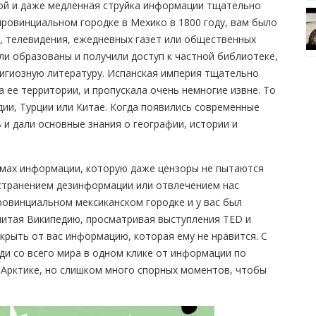
ой и даже медленная струйка информации тщательно
провинциальном городке в Мехико в 1800 году, вам было
, телевидения, ежедневных газет или общественных
ли образованы и получили доступ к частной библиотеке,
игиозную литературу. Испанская империя тщательно
а ее территории, и пропускала очень немногие извне. То
дии, Турции или Китае. Когда появились современные
 и дали основные знания о географии, истории и
емах информации, которую даже цензоры не пытаются
остранением дезинформации или отвлечением нас
ровинциальном мексиканском городке и у вас был
читая Википедию, просматривая выступления TED и
крыть от вас информацию, которая ему не нравится. С
ди со всего мира в одном клике от информации по
Арктике, но слишком много спорных моментов, чтобы