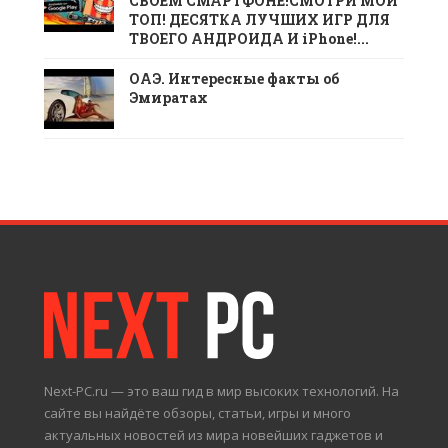
СВОЕМ СМАРТФОНЕ!СМОТРИ МОЙ
ТОП! ДЕСЯТКА ЛУЧШИХ ИГР ДЛЯ
ТВОЕГО АНДРОИДА И iPhone!...
ОАЭ. Интересные факты об
Эмиратах
Next-PC.ru — это ваш гид в мир высоких технологий. На
сайте вы найдёте обзоры, статьи, игры и много
актуальных новостей из мира новейших гаджетов и