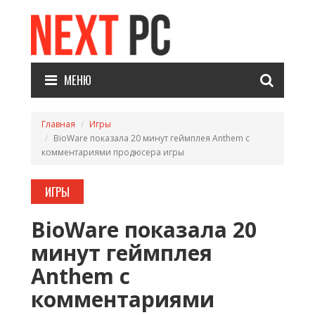
МЕНЮ
Главная
Игры
BioWare показала 20 минут геймплея Anthem с
комментариями продюсера игры
ИГРЫ
BioWare показала 20
минут геймплея
Anthem с
комментариями