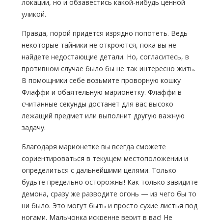
локации, но и обзавестись
какой-нибудь
ценной
уликой.
Правда, порой придется изрядно попотеть. Ведь
некоторые тайники не откроются, пока вы не
найдете недостающие детали. Но, согласитесь, в
противном случае было бы не так интересно жить.
В помощники себе возьмите проворную кошку
Флаффи и обаятельную марионетку. Флаффи в
считанные секунды достанет для вас высоко
лежащий предмет или выполнит другую важную
задачу.
Благодаря марионетке вы всегда сможете
сориентироваться в текущем местоположении и
определиться с дальнейшими целями. Только
будьте предельно осторожны! Как только завидите
демона, сразу же разводите огонь — из чего бы то
ни было. Это могут быть и просто сухие листья под
ногами. Мальчонка искренне верит в вас! Не