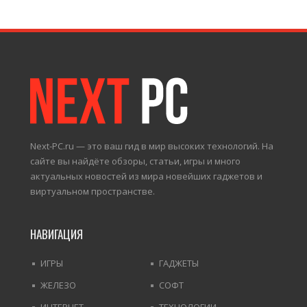
Next-PC.ru — это ваш гид в мир высоких технологий. На
сайте вы найдёте обзоры, статьи, игры и много
актуальных новостей из мира новейших гаджетов и
виртуальном пространстве.
НАВИГАЦИЯ
ИГРЫ
ГАДЖЕТЫ
ЖЕЛЕЗО
СОФТ
ИНТЕРНЕТ
ТЕХНОЛОГИИ