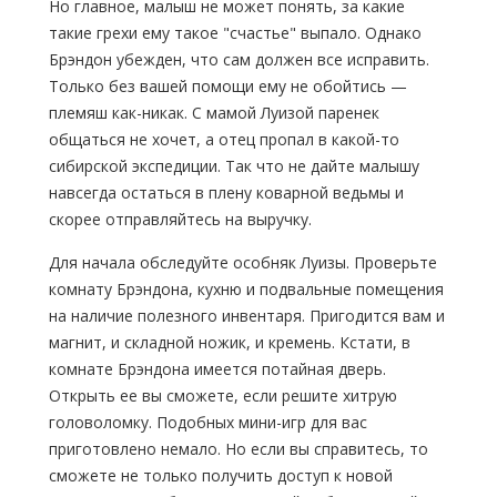
Но главное, малыш не может понять, за какие
такие грехи ему такое "счастье" выпало. Однако
Брэндон убежден, что сам должен все исправить.
Только без вашей помощи ему не обойтись —
племяш
как-никак
. С мамой Луизой паренек
общаться не хочет, а отец пропал в
какой-то
сибирской экспедиции. Так что не дайте малышу
навсегда остаться в плену коварной ведьмы и
скорее отправляйтесь на выручку.
Для начала обследуйте особняк Луизы. Проверьте
комнату Брэндона, кухню и подвальные помещения
на наличие полезного инвентаря. Пригодится вам и
магнит, и складной ножик, и кремень. Кстати, в
комнате Брэндона имеется потайная дверь.
Открыть ее вы сможете, если решите хитрую
головоломку. Подобных
мини-игр
для вас
приготовлено немало. Но если вы справитесь, то
сможете не только получить доступ к новой