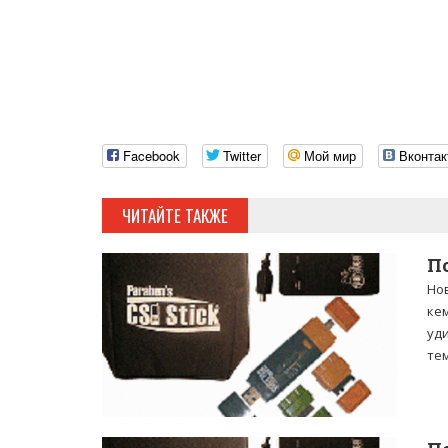
Facebook
Twitter
Мой мир
Вконтак
ЧИТАЙТЕ ТАКЖЕ
П
Но
ке
уди
тем