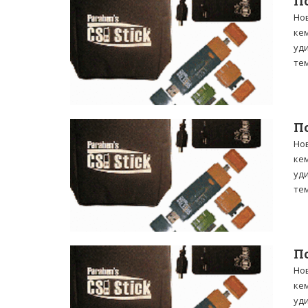
П
Но
ке
уди
тем
П
Но
ке
уди
тем
П
Но
ке
уди