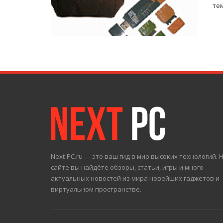
тем
Next-PC.ru — это ваш гид в мир высоких технологий. 
сайте вы найдёте обзоры, статьи, игры и много
актуальных новостей из мира новейших гаджетов и
виртуальном пространстве.