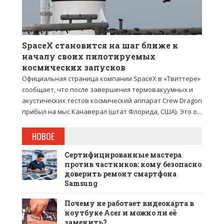
SpaceX становится на шаг ближе к
началу своих пилотируемых
космических запусков
Официальная страница компании SpaceX в «Твиттере»
сообщает, что после завершения термовакуумных и
акустических тестов космический аппарат Crew Dragon
прибыл на мыс Канаверал (штат Флорида, США). Это о...
НОВОЕ
Сертифицированные мастера
против частников: кому безопасно
доверить ремонт смартфона
Samsung
Почему не работает видеокарта в
ноутбуке Acer и можно ли её
заменить?