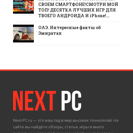
СВОЕМ СМАРТФОНЕ!СМОТРИ МОЙ
ТОП! ДЕСЯТКА ЛУЧШИХ ИГР ДЛЯ
ТВОЕГО АНДРОИДА И iPhone!...
ОАЭ. Интересные факты об
Эмиратах
Next-PC.ru — это ваш гид в мир высоких технологий. На
сайте вы найдёте обзоры, статьи, игры и много