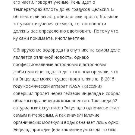
его части, говорят ученые. Речь идет о
температурах вплоть до 90 градусов Цельсия. В
общем, если вы астробиолог или просто большой
энтузиаст изучения космоса, то эти новости
должны вас определенно вдохновить. Потому что,
ну сами понимаете, инопланетяне!
Обнаружение водорода на спутнике на самом деле
является отличной новость, однако
профессиональные астрономы и астрономы-
любители еще задолго до этого подозревали, что
на Энцеладе может существовать жизнь. В 2015
году космический аппарат NASA «Кассини»
совершил пролет через гейзеры Энцелада и собрал
образцы органических компонентов. Так среди 62
сатурианских спутников Энцелад в одночасье стал
самым интересным. А как иначе? Наличие
органических молекул и воды означает лишь одно:
Энцелад пригоден (или как минимум когда-то был