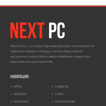
Next-PC.ru — это ваш гид в мир высоких технологий. На
сайте вы найдёте обзоры, статьи, игры и много
актуальных новостей из мира новейших гаджетов и
виртуальном пространстве.
НАВИГАЦИЯ
ИГРЫ
ГАДЖЕТЫ
ЖЕЛЕЗО
СОФТ
ИНТЕРНЕТ
ТЕХНОЛОГИИ