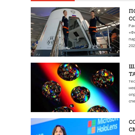
П
С
Ра
«Фе
па
202
Ш
Т
тес
не
оп
спе
С
С