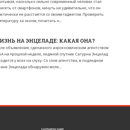
итывая, насколько сильно современный человек стал
исеть от смартфонов, ничуть не удивительно, что он
ктически не расстаётся со своим гаджетом. Проверить
пературу за окном, почитать н...
ИЗНЬ НА ЭНЦЕЛАДЕ: КАКАЯ ОНА?
сле объявления, сделанного аэрокосмическим агентством
SA на прошлой неделе, ледяной спутник Сатурна Энцелад
одится у всех на слуху. Со слов агентства, в подледном
еане Энцелада обнаружен моле...