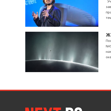
Уч
зав
пра
тем
Ж
По
NA
нах
ок