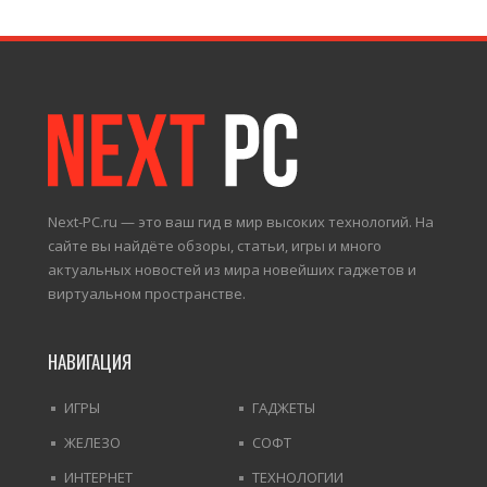
Next-PC.ru — это ваш гид в мир высоких технологий. На
сайте вы найдёте обзоры, статьи, игры и много
актуальных новостей из мира новейших гаджетов и
виртуальном пространстве.
НАВИГАЦИЯ
ИГРЫ
ГАДЖЕТЫ
ЖЕЛЕЗО
СОФТ
ИНТЕРНЕТ
ТЕХНОЛОГИИ