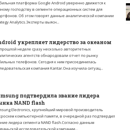
бильная платформа Google Android уверенно движется к
лному господству в сегменте операционных систем для
артфонов. Об этом говорят данные аналитической компании
ategy Analytics.Эксперты выясн...
ndroid укрепляет лидерство за океаном
 прошлой неделе сразу несколько авторитетных
алитических агентств обнародовали отчет по рынку
бильных телефонов. Сегодня к ним присоединилась
ледовательская компания Kantar.Она изучила ситуац...
amsung подтвердила звание лидера
ынка NAND flash
msung Electronics, крупнейший мировой производитель
кросхем компьютерной памяти, в очередной раз подтвердил
ание лидера сегмента NAND flash.Согласно данным
йваньской исследовательской компании...