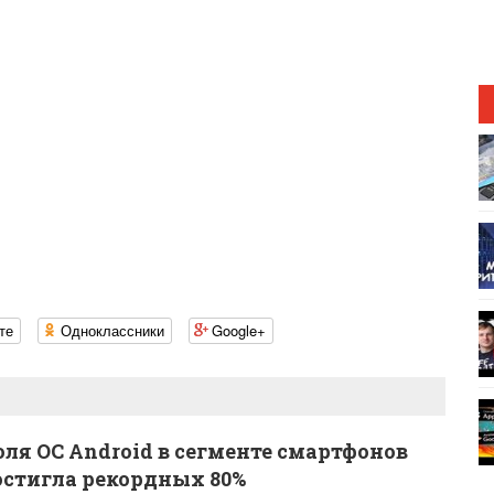
те
Одноклассники
Google+
оля ОС Android в сегменте смартфонов
остигла рекордных 80%