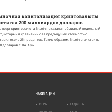
ыночная капитализация криптовалюты
остигла 200 миллиардов долларов
четверг криптовалюта Bitcoin показала небывалый недельный
ст, который в сравнении с её предыдущей стоимостью
тавил около 25 процентов. Таким образом, Bitcoin стал стоить
0 долларов США. А уж...
НАВИГАЦИЯ
ИГРЫ
ГАДЖЕТЫ