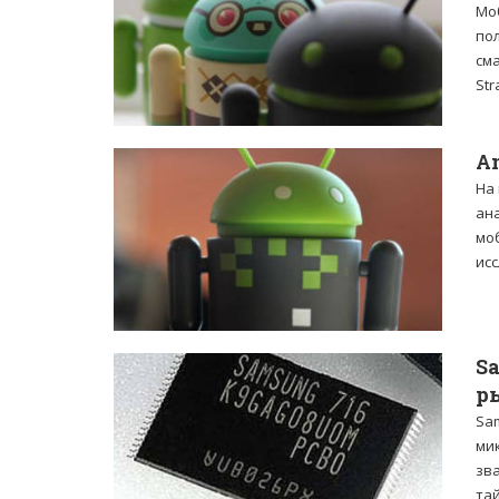
Мо
по
см
Str
A
На
ан
мо
исс
S
р
Sa
ми
зв
та