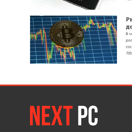
Р
д
В 
ро
сос
705